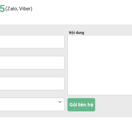
5
(Zalo, Viber)
Nội dung
Gửi liên hệ