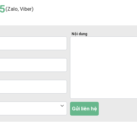
5
(Zalo, Viber)
Nội dung
Gửi liên hệ